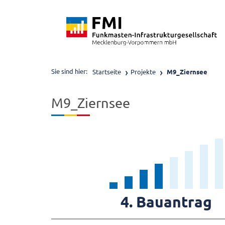
Sie sind hier:
Startseite
Projekte
M9_Ziernsee
M9_Ziernsee
10
87.5% F
75% Fortsc
62.5% Fortschri
50% Fortschritt
37.5% Fortschritt
25% Fortschritt
12.5% Fortschritt
4. Bauantrag