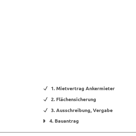
0% Fortschritt
1. Mietvertrag Ankermieter
ortschritt
hritt
tt
2. Flächensicherung
3. Ausschreibung, Vergabe
4. Bauantrag