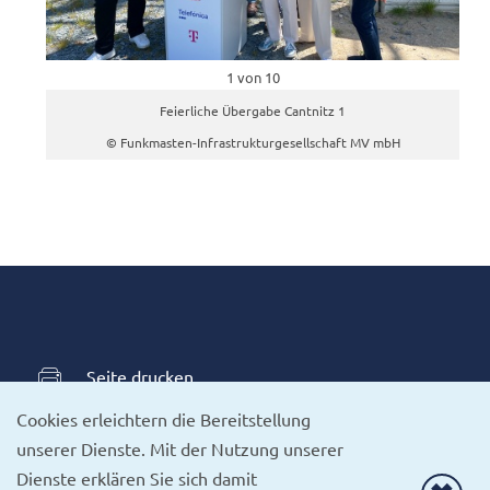
1 von 10
Feierliche Übergabe Cantnitz 1
© Funkmasten-Infrastrukturgesellschaft MV mbH
Seite drucken
Cookies erleichtern die Bereitstellung
Cookies erleichtern die Bereitstellung
unserer Dienste. Mit der Nutzung unserer
unserer Dienste. Mit der Nutzung unserer
Dienste erklären Sie sich damit
Dienste erklären Sie sich damit